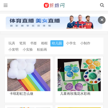
✕
玩具
笔筒
书签
相框
幼儿园
小学生
小制作
小发明
小实验
粘贴画
卡纸彩虹怎么做
儿童画玫瑰花水彩画