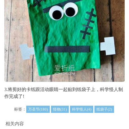
3.将剪好的卡纸跟活动眼睛一起贴到纸袋子上，科学怪人制
作完成了!
标签：
万圣节(180)
怪物(31)
科学怪人(4)
纸袋子(2)
相关内容