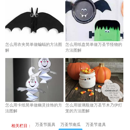
怎么用衣夹简单做蝙蝠的方法图
怎么用纸盘简单做万圣节怪物的
解
方法图解
怎么用卡纸简单做幽灵挂饰的方
怎么用玻璃瓶做万圣节木乃伊灯
法图解
笼的方法图解
万圣节面具
万圣节南瓜
万圣节道具
相关栏目：