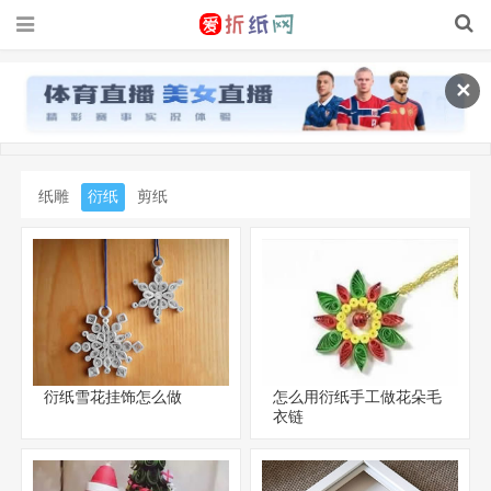
✕
纸雕
衍纸
剪纸
衍纸雪花挂饰怎么做
怎么用衍纸手工做花朵毛
衣链