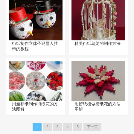
衍纸制作立体圣诞雪人挂
精美衍纸鸟笼的制作方法
饰的教程
用坐标纸制作衍纸花的方
用衍纸梳做衍纸花的方法
法图解
图解
1
2
3
4
5
下一页