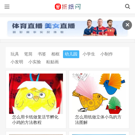
✕
玩具
笔筒
书签
相框
幼儿园
小学生
小制作
小发明
小实验
粘贴画
怎么用卡纸做复活节孵化
怎么用纸做立体小鸟的方
小鸡的方法教程
法图解