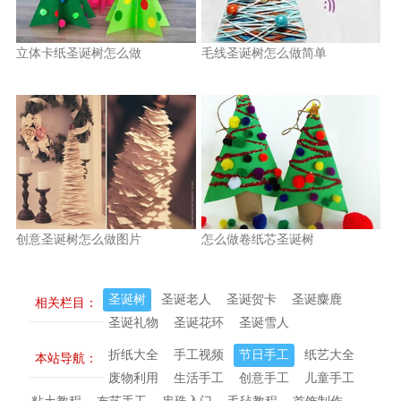
立体卡纸圣诞树怎么做
毛线圣诞树怎么做简单
创意圣诞树怎么做图片
怎么做卷纸芯圣诞树
圣诞树
圣诞老人
圣诞贺卡
圣诞麋鹿
相关栏目：
圣诞礼物
圣诞花环
圣诞雪人
折纸大全
手工视频
节日手工
纸艺大全
本站导航：
废物利用
生活手工
创意手工
儿童手工