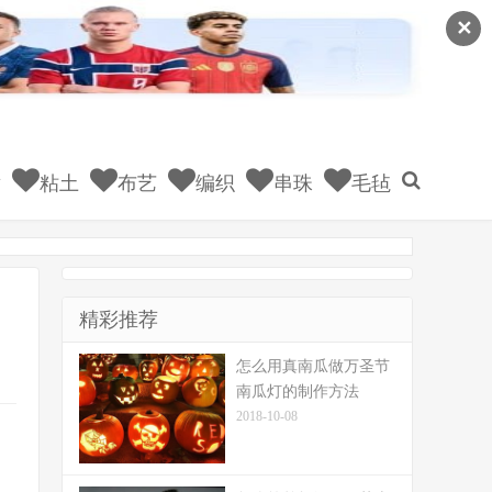
✕
童
粘土
布艺
编织
串珠
毛毡
精彩推荐
怎么用真南瓜做万圣节
南瓜灯的制作方法
2018-10-08