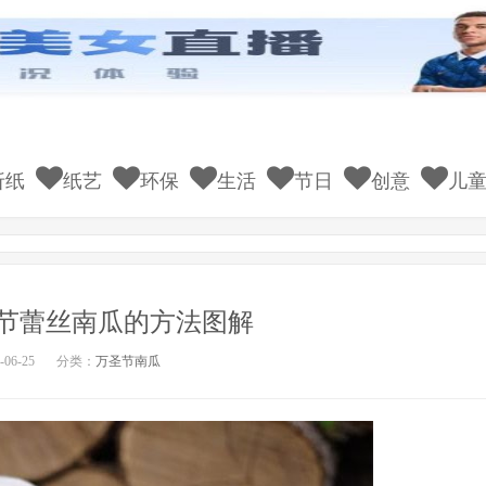
折纸
纸艺
环保
生活
节日
创意
儿
节蕾丝南瓜的方法图解
06-25
分类：
万圣节南瓜