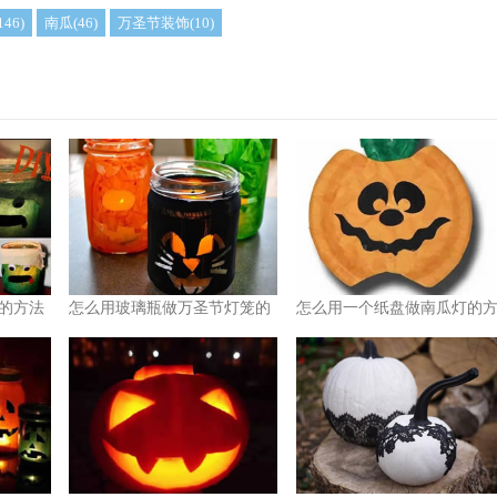
46)
南瓜(46)
万圣节装饰(10)
的方法
怎么用玻璃瓶做万圣节灯笼的
怎么用一个纸盘做南瓜灯的
简单方法图解
法图解