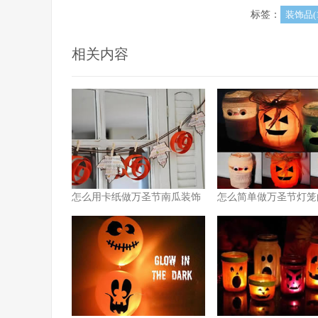
标签：
装饰品(1
相关内容
怎么用卡纸做万圣节南瓜装饰
怎么简单做万圣节灯笼
图解