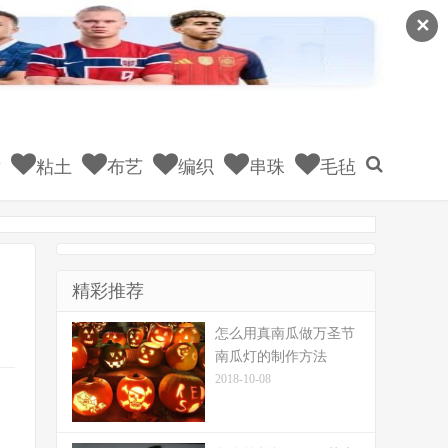
✕
童
粘土
布艺
编织
串珠
毛毡
精彩推荐
怎么用真南瓜做万圣节
南瓜灯的制作方法
2018-10-08