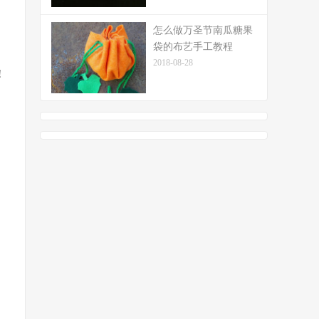
怎么做万圣节南瓜糖果
袋的布艺手工教程
2018-08-28
!