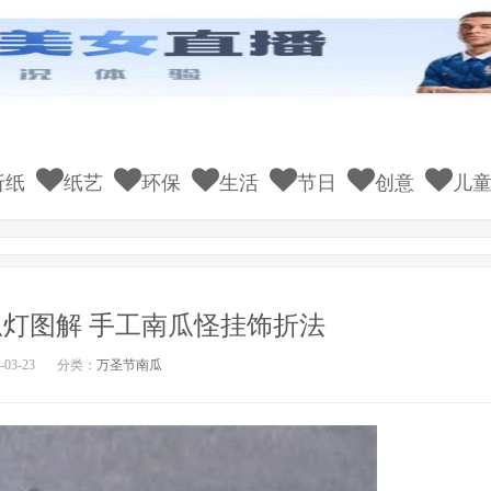
折纸
纸艺
环保
生活
节日
创意
儿
灯图解 手工南瓜怪挂饰折法
03-23
分类：
万圣节南瓜