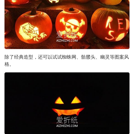
除了经典造型，还可以试试蜘蛛网、骷髅头、幽灵等图案风
格。