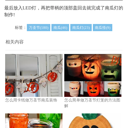
最后放入LED灯，再把带柄的顶部盖回去就完成了南瓜灯的
制作!
标签：
万圣节(180)
南瓜(46)
南瓜灯(23)
南瓜怪(9)
相关内容
怎么用卡纸做万圣节南瓜装饰
怎么简单做万圣节灯笼的方法图
解