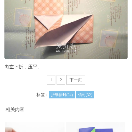
向左下折，压平。
1
2
下一页
标签：
折纸信封(24)
信封(32)
相关内容