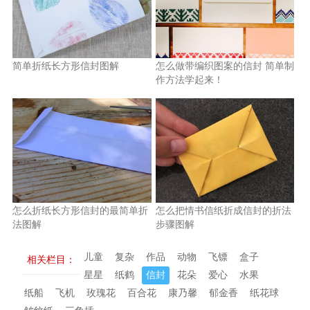
简单折纸长方形信封图解
怎么做带编织图案的信封 简单制
作方法学起来！
怎么折纸长方形信封的最简单折
怎么把情书信纸折成信封的折法
法图解
步骤图解
儿童
复杂
作品
动物
飞镖
盒子
相关栏目：
星星
纸鹤
信封
花朵
爱心
水果
纸船
飞机
玫瑰花
百合花
康乃馨
郁金香
纸花球