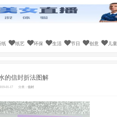
折纸
纸艺
环保
生活
节日
创意
儿
水的信封折法图解
19-01-17
分类：
信封