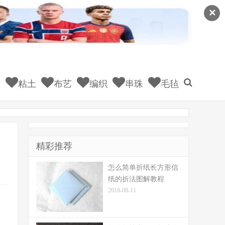
✕
童
粘土
布艺
编织
串珠
毛毡
精彩推荐
怎么简单折纸长方形信
纸的折法图解教程
2018-08-11