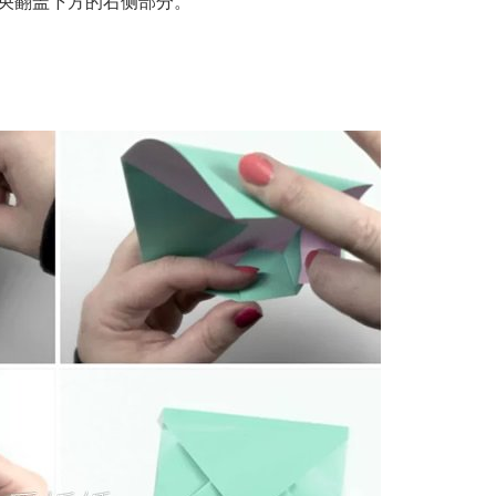
央翻盖下方的右侧部分。