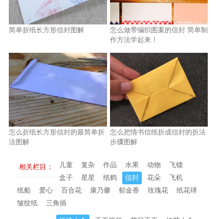
简单折纸长方形信封图解
怎么做带编织图案的信封 简单制
作方法学起来！
怎么折纸长方形信封的最简单折
怎么把情书信纸折成信封的折法
法图解
步骤图解
儿童
复杂
作品
水果
动物
飞镖
相关栏目：
盒子
星星
纸鹤
信封
花朵
飞机
纸船
爱心
百合花
康乃馨
郁金香
玫瑰花
纸花球
皱纹纸
三角插