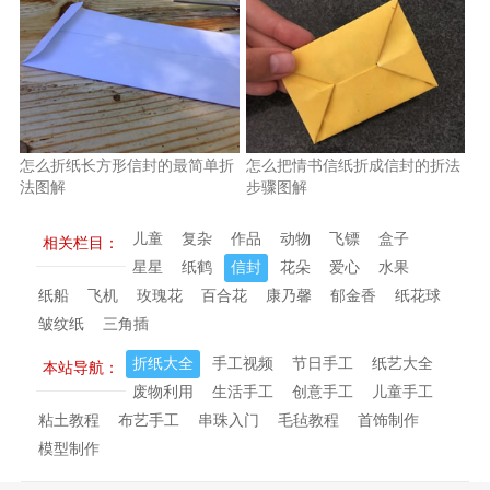
怎么折纸长方形信封的最简单折
怎么把情书信纸折成信封的折法
法图解
步骤图解
儿童
复杂
作品
动物
飞镖
盒子
相关栏目：
星星
纸鹤
信封
花朵
爱心
水果
纸船
飞机
玫瑰花
百合花
康乃馨
郁金香
纸花球
皱纹纸
三角插
折纸大全
手工视频
节日手工
纸艺大全
本站导航：
废物利用
生活手工
创意手工
儿童手工
粘土教程
布艺手工
串珠入门
毛毡教程
首饰制作
模型制作