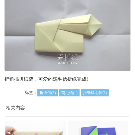
把角插进纸缝，可爱的鸡毛信折纸完成!
标签：
折纸信(3)
鸡毛信(1)
折纸鸡毛信(1)
相关内容