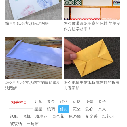
简单折纸长方形信封图解
怎么做带编织图案的信封 简单制
作方法学起来！
怎么折纸长方形信封的最简单折
怎么把情书信纸折成信封的折法
法图解
步骤图解
儿童
复杂
作品
动物
飞镖
盒子
相关栏目：
星星
纸鹤
信封
花朵
爱心
水果
纸船
飞机
玫瑰花
百合花
康乃馨
郁金香
纸花球
皱纹纸
三角插