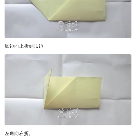
底边向上折到顶边。
左角向右折。