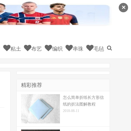
✕
童
粘土
布艺
编织
串珠
毛毡
精彩推荐
怎么简单折纸长方形信
纸的折法图解教程
2018-08-11