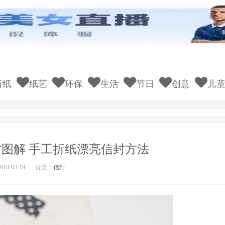
折纸
纸艺
环保
生活
节日
创意
儿
图解 手工折纸漂亮信封方法
18-03-19
分类：
信封