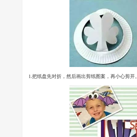
1.把纸盘先对折，然后画出剪纸图案，再小心剪开