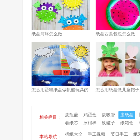
纸盘河豚怎么做
纸盘西瓜包包怎么做
怎么用蛋糕纸盘做帆船玩具的
怎么用纸盘做儿童帽子
方法图解
方法图解
废瓶盖
鸡蛋盒
废吸管
废纸盘
相关栏目：
卷纸芯
冰棍棒
铁罐子
纸箱盒
折纸大全
手工视频
节日手工
纸
本站导航：