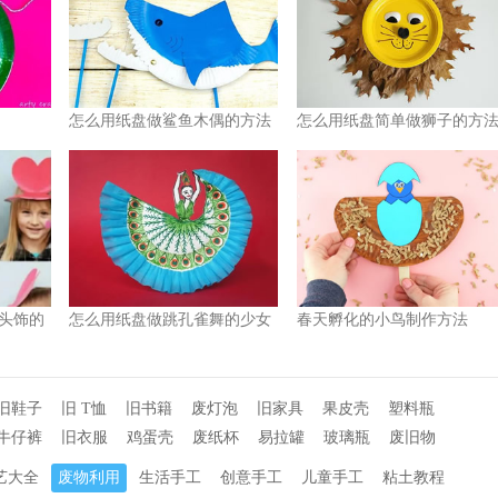
怎么用纸盘做鲨鱼木偶的方法
怎么用纸盘简单做狮子的方
图解
图解
头饰的
怎么用纸盘做跳孔雀舞的少女
春天孵化的小鸟制作方法
的方法图解
旧鞋子
旧 T恤
旧书籍
废灯泡
旧家具
果皮壳
塑料瓶
牛仔裤
旧衣服
鸡蛋壳
废纸杯
易拉罐
玻璃瓶
废旧物
艺大全
废物利用
生活手工
创意手工
儿童手工
粘土教程