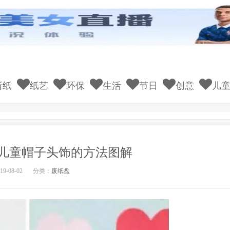
折纸
纸艺
环保
生活
节日
创意
儿
儿童帽子头饰的方法图解
9-08-02
分类：
废纸盘