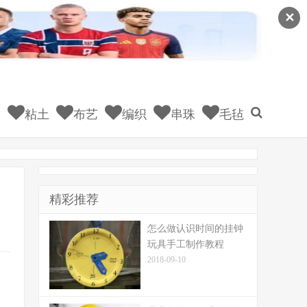
✕
童
粘土
布艺
编织
串珠
毛毡
精彩推荐
怎么做认识时间的挂钟
玩具手工制作教程
2018-09-10