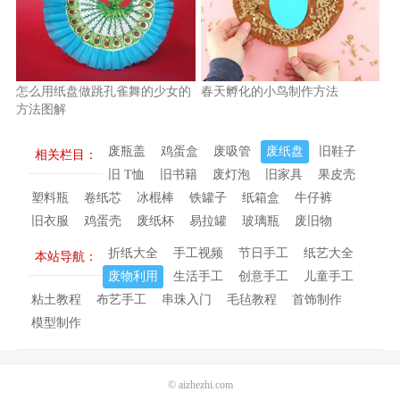
怎么用纸盘做跳孔雀舞的少女的
春天孵化的小鸟制作方法
方法图解
废瓶盖
鸡蛋盒
废吸管
废纸盘
旧鞋子
相关栏目：
旧 T恤
旧书籍
废灯泡
旧家具
果皮壳
塑料瓶
卷纸芯
冰棍棒
铁罐子
纸箱盒
牛仔裤
旧衣服
鸡蛋壳
废纸杯
易拉罐
玻璃瓶
废旧物
折纸大全
手工视频
节日手工
纸艺大全
本站导航：
废物利用
生活手工
创意手工
儿童手工
粘土教程
布艺手工
串珠入门
毛毡教程
首饰制作
模型制作
©
aizhezhi.com