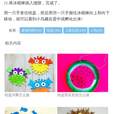
11.将冰棍棒插入缝隙，完成了。
用一只手拿住纸盘，然后用另一只手握住冰棍棒向上和向下
移动，就可以看到小鸟藏在蛋中或孵化出来!
标签：
废物利用(938)
纸盘(108)
儿童玩具(249)
小鸟(39)
相关内容
纸盘河豚怎么做
纸盘西瓜包包怎么做