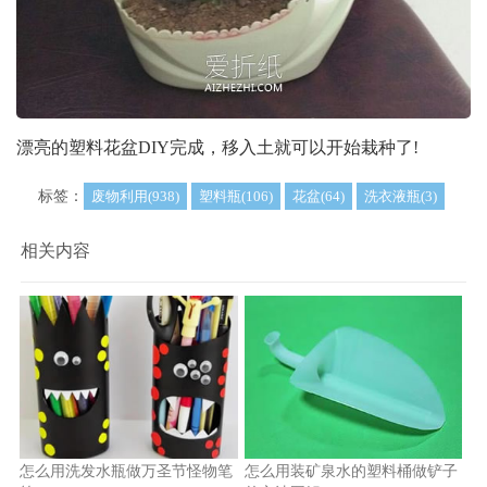
漂亮的塑料花盆DIY完成，移入土就可以开始栽种了!
标签：
废物利用(938)
塑料瓶(106)
花盆(64)
洗衣液瓶(3)
相关内容
怎么用洗发水瓶做万圣节怪物笔
怎么用装矿泉水的塑料桶做铲子