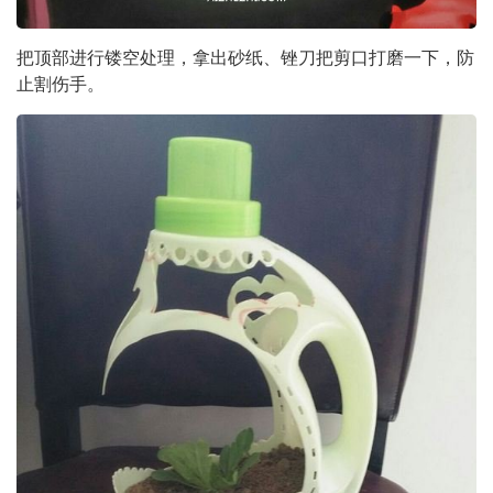
把顶部进行镂空处理，拿出砂纸、锉刀把剪口打磨一下，防
止割伤手。