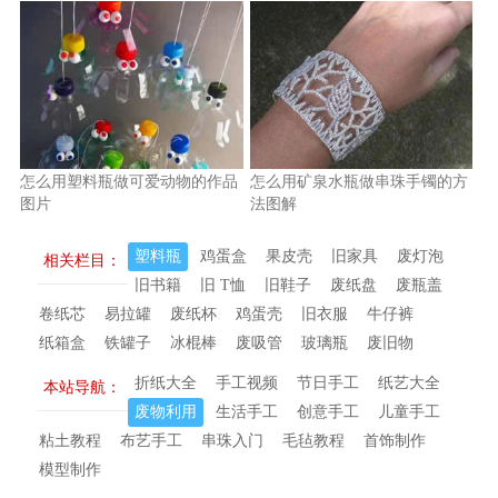
怎么用塑料瓶做可爱动物的作品
怎么用矿泉水瓶做串珠手镯的方
图片
法图解
塑料瓶
鸡蛋盒
果皮壳
旧家具
废灯泡
相关栏目：
旧书籍
旧 T恤
旧鞋子
废纸盘
废瓶盖
卷纸芯
易拉罐
废纸杯
鸡蛋壳
旧衣服
牛仔裤
纸箱盒
铁罐子
冰棍棒
废吸管
玻璃瓶
废旧物
折纸大全
手工视频
节日手工
纸艺大全
本站导航：
废物利用
生活手工
创意手工
儿童手工
粘土教程
布艺手工
串珠入门
毛毡教程
首饰制作
模型制作