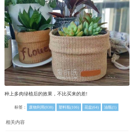
种上多肉绿植后的效果，不比买来的差!
标签：
废物利用(938)
塑料瓶(106)
花盆(64)
油瓶(1)
相关内容