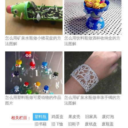
怎么用矿泉水瓶做小猪花盆的方
怎么用饮料瓶做酒杯收纳盒的方
法图解
法图解
怎么用塑料瓶做可爱动物的作品
怎么用矿泉水瓶做串珠手镯的方
图片
法图解
塑料瓶
鸡蛋盒
果皮壳
旧家具
废灯泡
相关栏目：
旧书籍
旧 T恤
旧鞋子
废纸盘
废瓶盖