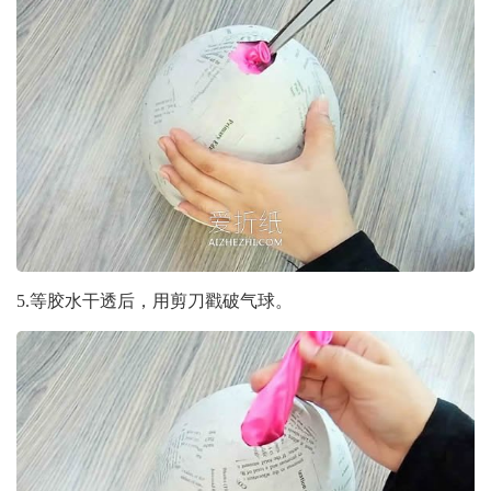
5.等胶水干透后，用剪刀戳破气球。