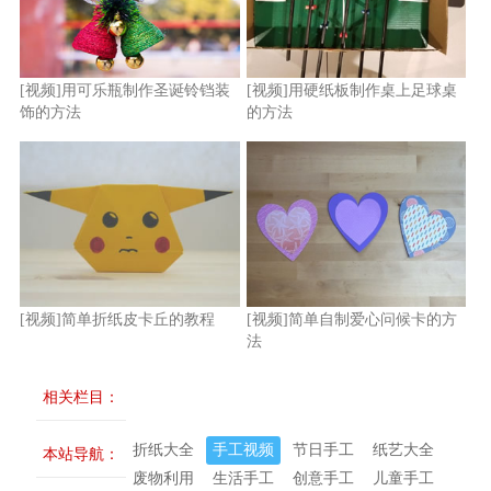
[视频]用可乐瓶制作圣诞铃铛装
[视频]用硬纸板制作桌上足球桌
饰的方法
的方法
[视频]简单折纸皮卡丘的教程
[视频]简单自制爱心问候卡的方
法
相关栏目：
折纸大全
手工视频
节日手工
纸艺大全
本站导航：
废物利用
生活手工
创意手工
儿童手工