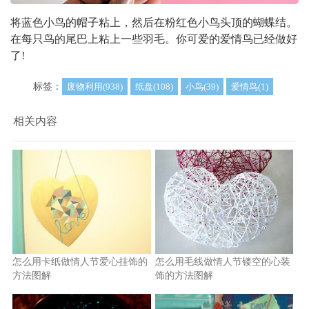
将蓝色小鸟的帽子粘上，然后在粉红色小鸟头顶的蝴蝶结。
在每只鸟的尾巴上粘上一些羽毛。你可爱的爱情鸟已经做好
了!
标签：
废物利用(938)
纸盘(108)
小鸟(39)
爱情鸟(1)
相关内容
怎么用卡纸做情人节爱心挂饰的
怎么用毛线做情人节镂空的心装
方法图解
饰的方法图解