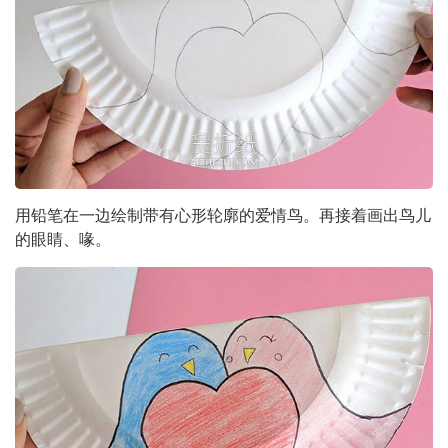
用铅笔在一边绘制带有心形轮廓的爱情鸟。再接着画出鸟儿
的眼睛、喙。