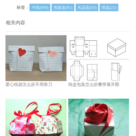
标签：
卡纸(694)
包装盒(61)
礼品盒(43)
纸盒(21)
相关内容
爱心纸袋怎么折不用剪刀
纸盒包装怎么折叠带展开图