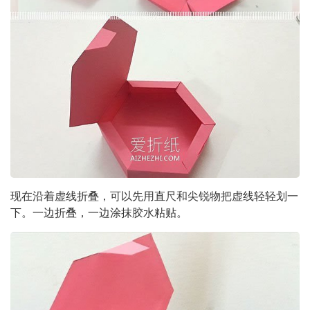
现在沿着虚线折叠，可以先用直尺和尖锐物把虚线轻轻划一
下。一边折叠，一边涂抹胶水粘贴。