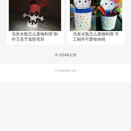
洗发水瓶怎么废物利用 制
洗发水瓶怎么废物利用 手
作万圣节鬼怪笔筒
工制作可爱收纳筒
共
1
页
4
条记录
©
aizhezhi.com