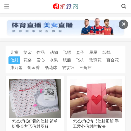
✕
儿童
复杂
作品
动物
飞镖
盒子
星星
纸鹤
信封
花朵
爱心
水果
纸船
飞机
玫瑰花
百合花
康乃馨
郁金香
纸花球
皱纹纸
三角插
怎么折纸好看的信封 简单
怎么折纸情书信封图解 手
折叠长方形信封图解
工爱心信封的折法