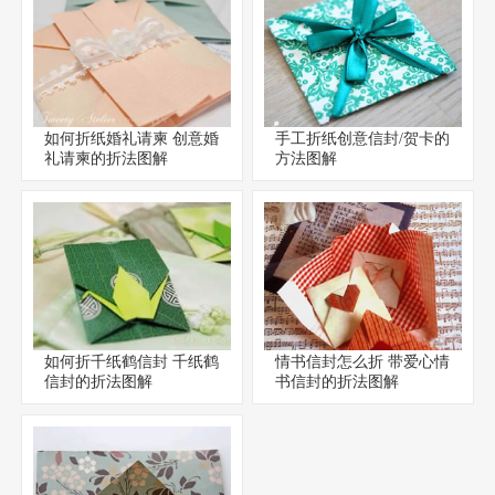
如何折纸婚礼请柬 创意婚
手工折纸创意信封/贺卡的
礼请柬的折法图解
方法图解
如何折千纸鹤信封 千纸鹤
情书信封怎么折 带爱心情
信封的折法图解
书信封的折法图解