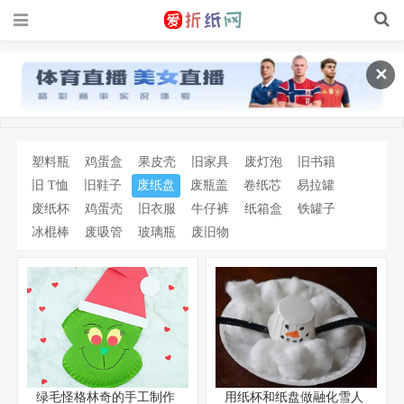
✕
塑料瓶
鸡蛋盒
果皮壳
旧家具
废灯泡
旧书籍
旧 T恤
旧鞋子
废纸盘
废瓶盖
卷纸芯
易拉罐
废纸杯
鸡蛋壳
旧衣服
牛仔裤
纸箱盒
铁罐子
冰棍棒
废吸管
玻璃瓶
废旧物
绿毛怪格林奇的手工制作
用纸杯和纸盘做融化雪人